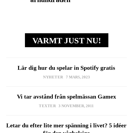
VARMT JUST NU!
Lär dig hur du spelar in Spotify gratis
NYHETER
7 MARS, 2023
Vi tar avstånd från spelmässan Gamex
TEXTER
3 NOVEMBER, 2011
Letar du efter lite mer spänning i livet? 5 idéer
för den våghalsiga