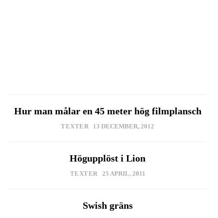
Hur man målar en 45 meter hög filmplansch
TEXTER
13 DECEMBER, 2012
Högupplöst i Lion
TEXTER
25 APRIL, 2011
Swish gräns