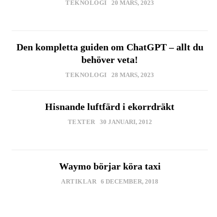
TEKNOLOGI
20 MARS, 2023
Den kompletta guiden om ChatGPT – allt du
behöver veta!
TEKNOLOGI
28 MARS, 2023
Hisnande luftfärd i ekorrdräkt
TEXTER
30 JANUARI, 2012
Waymo börjar köra taxi
ARTIKLAR
6 DECEMBER, 2018