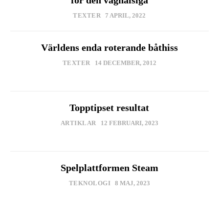
TEXTER
7 APRIL, 2022
Världens enda roterande båthiss
TEXTER
14 DECEMBER, 2012
Topptipset resultat
ARTIKLAR
12 FEBRUARI, 2023
Spelplattformen Steam
TEKNOLOGI
8 MAJ, 2023