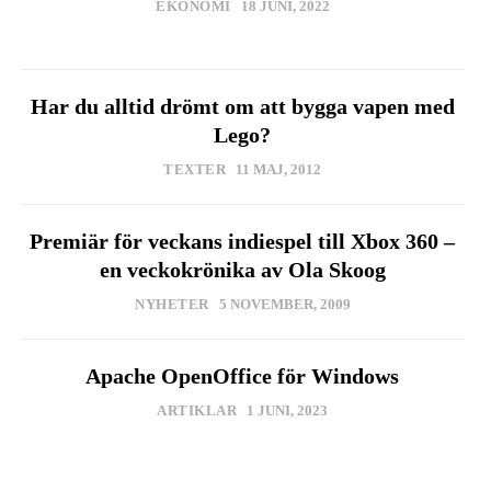
EKONOMI
18 JUNI, 2022
Har du alltid drömt om att bygga vapen med
Lego?
TEXTER
11 MAJ, 2012
Premiär för veckans indiespel till Xbox 360 –
en veckokrönika av Ola Skoog
NYHETER
5 NOVEMBER, 2009
Apache OpenOffice för Windows
ARTIKLAR
1 JUNI, 2023