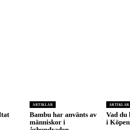
ARTIKLAR
ARTIKLAR
ltat
Bambu har använts av
Vad du 
människor i
i Köpe
århundraden