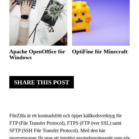
Apache OpenOffice för
OptiFine för Minecraft
Windows
SHARE THIS POST
FileZilla är ett kostnadsfritt och öppet källkodsverktyg för
FTP (File Transfer Protocol), FTPS (FTP över SSL) samt
SFTP (SSH File Transfer Protocol). Med den här
programvaran får man ett intuitivt användargränssnitt som gör