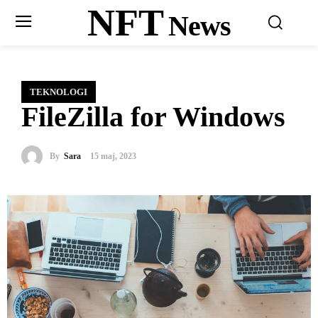
NFT
News
TEKNOLOGI
FileZilla for Windows
By
Sara
15 maj, 2023