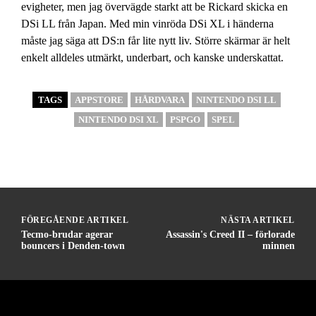
evigheter, men jag övervägde starkt att be Rickard skicka en
DSi LL från Japan. Med min vinröda DSi XL i händerna
måste jag säga att DS:n får lite nytt liv. Större skärmar är helt
enkelt alldeles utmärkt, underbart, och kanske underskattat.
TAGS
APPSTORE
HÅRDVARA
NINTENDO DSI LL
NINTENDO DSI XL
PSPGO
SPEL
FÖREGÅENDE ARTIKEL
NÄSTA ARTIKEL
Tecmo-brudar agerar
Assassin's Creed II – förlorade
bouncers i Denden-town
minnen