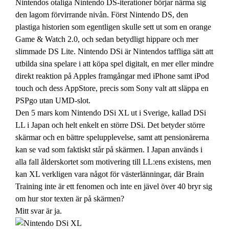
Nintendos otaliga Nintendo DS-iterationer börjar närma sig
den lagom förvirrande nivån. Först Nintendo DS, den
plastiga historien som egentligen skulle sett ut som en orange
Game & Watch 2.0, och sedan betydligt hippare och mer
slimmade DS Lite. Nintendo DSi är Nintendos taffliga sätt att
utbilda sina spelare i att köpa spel digitalt, en mer eller mindre
direkt reaktion på Apples framgångar med iPhone samt iPod
touch och dess AppStore, precis som Sony valt att släppa en
PSPgo utan UMD-slot.
Den 5 mars kom Nintendo DSi XL ut i Sverige, kallad DSi
LL i Japan och helt enkelt en större DSi. Det betyder större
skärmar och en bättre spelupplevelse, samt att pensionärerna
kan se vad som faktiskt står på skärmen. I Japan används i
alla fall ålderskortet som motivering till LL:ens existens, men
kan XL verkligen vara något för västerlänningar, där Brain
Training inte är ett fenomen och inte en jävel över 40 bryr sig
om hur stor texten är på skärmen?
Mitt svar är ja.