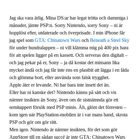
Jag ska vara ärlig. Mina DS:ar har legat trötta och dammiga i
månader, jämte PSP:n. Sorry Nintendo, sorry Sony – ni är
hopplöst efter, utdaterade och överprisade. I min iPhone får
jag spel som
GTA: Chinatown Wars
och
Beneath a Steel Sky
för under hundralappen – ni vill klämma mig på 400 pix bara
för att spelen ligger på en kassett. Och serveras den digitalt –
och jag pekar på er, Sony – ja då kostar det minsann lika
mycket ändå och jag får inte ens en plastbit att lägga i en låda
och glömma bort, eller använda som falsk trygghet.
Apple äter er levande. Ni har bara inte insett det än.
Eller har ni kanske det? Nintendo känns på sätt och vis
närmre insikten än Sony, även om de sistnämnda gör ett
semitappert försök med PSP minis. Äh, glöm det förresten –
kom igen när PlayStation-mobilen är i var mans hand, skrota
PSP och gör om gör rätt.
Men igen. Nintendo är närmre insikten, för det som gör
AppStore till en sådan succé är inte GTA: Chinatown Wars