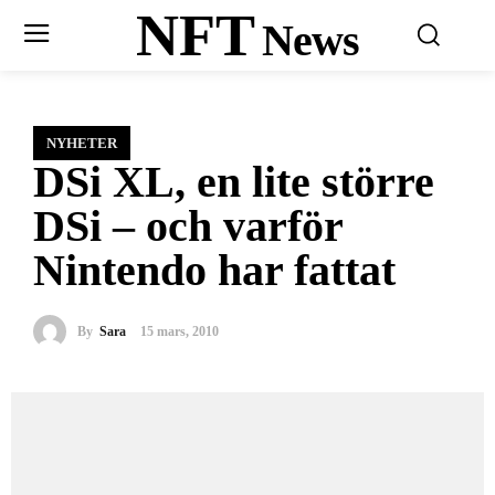
NFT
News
NYHETER
DSi XL, en lite större
DSi – och varför
Nintendo har fattat
By
Sara
15 mars, 2010