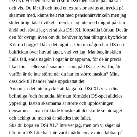
DSi Xl. För den är samma som DSi men större på alla sätt
och vis. Du får till och med en extra stor stylus att trycka på
skärmen med, känns helt rätt med pensionärsvinkeln men jag
skiter ärligt talat i vilket – den tar jag inte med mig ut på stan
ändå och såvitt jag vet så ska DSi XL föreställa bärbar. Det är
den för övrigt, även om du behöver hyfsat tilltagna byxfickor.
Kör du baggy? Då är det lugnt… Om nu någon har DS:en i
bakfickan över huvud taget, vad vet jag. Manbag är skiten!
I alla fall, enda nageln i ögat är knapparna, för de är precis
lika stora – eller små snarare – som på DS Lite. Varför, åh
varför, är de inte större när du har en större maskin? Mina
dasslock till händer hade uppskattat det.
Annars är det inte mycket att klaga på. DSi XL visar dina
befintliga (och framtida, får man förmåda) DS-spel alldeles
ypperligt, fastän skärmarna är större och upplösningen
densamma – man fruktade kanske att det skulle se utdraget
och äckligt ut, men så är således inte fallet.
Ska du köpa en DSi XL? Inte vet jag, men om vi säger så
här: min DS Lite har inte varit i närheten av mina labbar på