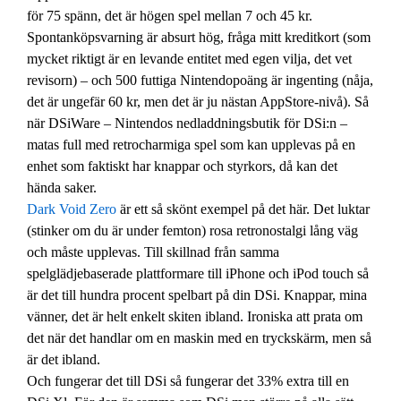
för 75 spänn, det är högen spel mellan 7 och 45 kr.
Spontanköpsvarning är absurt hög, fråga mitt kreditkort (som
mycket riktigt är en levande entitet med egen vilja, det vet
revisorn) – och 500 futtiga Nintendopoäng är ingenting (nåja,
det är ungefär 60 kr, men det är ju nästan AppStore-nivå). Så
när DSiWare – Nintendos nedladdningsbutik för DSi:n –
matas full med retrocharmiga spel som kan upplevas på en
enhet som faktiskt har knappar och styrkors, då kan det
hända saker.
Dark Void Zero
är ett så skönt exempel på det här. Det luktar
(stinker om du är under femton) rosa retronostalgi lång väg
och måste upplevas. Till skillnad från samma
spelglädjebaserade plattformare till iPhone och iPod touch så
är det till hundra procent spelbart på din DSi. Knappar, mina
vänner, det är helt enkelt skiten ibland. Ironiska att prata om
det när det handlar om en maskin med en tryckskärm, men så
är det ibland.
Och fungerar det till DSi så fungerar det 33% extra till en