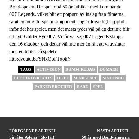
Bond-spelen. De spelar på 50-årsjubileet med kommande
007 Legends, vilket blir ett potpurri av inslag från filmerna,
samt en tung flerspelarkomponent. Jag är försiktigt hoppfull
inför det här spelet, men det mesta tyder väl på att det inte blir
ett nytt GoldenEye 007. Vi får väl se, 007 Legends släpps
den 16 oktober, och det är väl inte mer än rätt att vi avslutar
med en trailer på spelet?
http://youtu.be/SNxObFTgokY
TAGS
ACTIVISION
BOND-FREDAG
DOMARK
ELECTRONIC ARTS
HETT
MINDSCAPE
NINTENDO
PARKER BROTHER
RARE
SPEL
FÖREGÅENDE ARTIKEL
NÄSTA ARTIKEL
Så låter Adeles "Skyfall"
50 år med Bond-filmerna