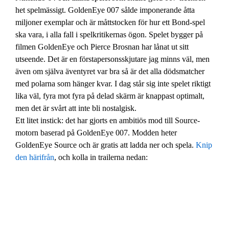
het spelmässigt. GoldenEye 007 sålde imponerande åtta
miljoner exemplar och är måttstocken för hur ett Bond-spel
ska vara, i alla fall i spelkritikernas ögon. Spelet bygger på
filmen GoldenEye och Pierce Brosnan har lånat ut sitt
utseende. Det är en förstapersonsskjutare jag minns väl, men
även om själva äventyret var bra så är det alla dödsmatcher
med polarna som hänger kvar. I dag står sig inte spelet riktigt
lika väl, fyra mot fyra på delad skärm är knappast optimalt,
men det är svårt att inte bli nostalgisk.
Ett litet instick: det har gjorts en ambitiös mod till Source-
motorn baserad på GoldenEye 007. Modden heter
GoldenEye Source och är gratis att ladda ner och spela.
Knip
den härifrån
, och kolla in trailerna nedan: