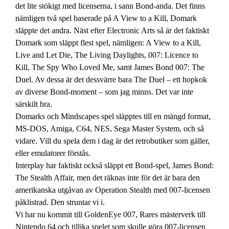
det lite stökigt med licenserna, i sann Bond-anda. Det finns
nämligen två spel baserade på A View to a Kill, Domark
släppte det andra. Näst efter Electronic Arts så är det faktiskt
Domark som släppt flest spel, nämligen: A View to a Kill,
Live and Let Die, The Living Daylights, 007: Licence to
Kill, The Spy Who Loved Me, samt James Bond 007: The
Duel. Av dessa är det dessvärre bara The Duel – ett hopkok
av diverse Bond-moment – som jag minns. Det var inte
särskilt bra.
Domarks och Mindscapes spel släpptes till en mängd format,
MS-DOS, Amiga, C64, NES, Sega Master System, och så
vidare. Vill du spela dem i dag är det retrobutiker som gäller,
eller emulatorer förstås.
Interplay har faktiskt också släppt ett Bond-spel, James Bond:
The Stealth Affair, men det räknas inte för det är bara den
amerikanska utgåvan av Operation Stealth med 007-licensen
påklistrad. Den struntar vi i.
Vi har nu kommit till GoldenEye 007, Rares mästerverk till
Nintendo 64 och tillika spelet som skulle göra 007-licensen