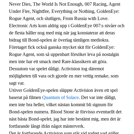
Never Dies, The World Is Not Enough, 007 Racing, Agent
Under Fire, Nightfire, Everything or Nothing, GoldenEye:
Rogue Agent, och slutligen, From Russia with Love.
Electronic Arts kom aldrig upp i GoldenEye 007:s nivåer och
de flesta håller nog med mig när jag konstaterar att deras
bidrag till Bond-spelen är överlag tämligen mediokra.
Företaget fick också ganska mycket skit för GoldenEye:
Rogue Agent, som så uppenbart försöker leva på nostalgin
men inte har ett smack med Rare-klassikern att göra.
Dessutom var spelet dåligt. Activision tog däremot
möjligheten till vara och gjorde en mer vettig remake, som
sagt var.
Utöver GoldenEye-spelen släppte Activision även ett spel
baserat på filmen
Quantum of Solace
. Det var inte dåligt,
men inte bra heller, vilket nästan kommit bli signum för
Bond-spelen numera. Blood Stone är förvisso eventuellt det
näst bästa Bond-spelet, jag har inte bestämt mig, men det är
fortfarande långt ifrån något mästerverk.
Det är fortfarande Activision som står vid rodret vad gäller