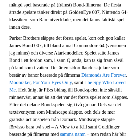
mängd spel baserade på (främst) Bond-filmerna. De flesta
ärrade spelare tänker direkt på GoldenEye 007, Nintendo 64-
klassikern som Rare utvecklade, men det fanns faktiskt spel
innan dess.
Parker Brothers släppte det första spelet, kort och gott kallat
James Bond 007, till bland annat Commodore 64 (versionen
jag minns) och diverse Atari-modeller. Spelet satte James
Bond i ett fordon som, i sann Q-anda, kan ta sig fram såväl
på land som i vatten. Det är en sidorullande skjutare som
består av banor baserade på filmerna
Diamonds Are Forever
,
Moonraker
,
For Your Eyes Only
, samt
The Spy Who Loved
Me
. Helt ärligt är PB:s bidrag till Bond-spelen inte särskilt
minnesvärt, annat än att det var det första spelet som släpptes.
Efter det delade Bond-spelen sig i två grenar. Dels var det
textäventyren som Mindscape släppte, och dels de mer
grafiska actionspelen från Domark. Mindscape släppte
förvisso bara två spel – A View to a Kill samt Goldfinger
baserade på filmerna med
samma
namn
– men redan här blir