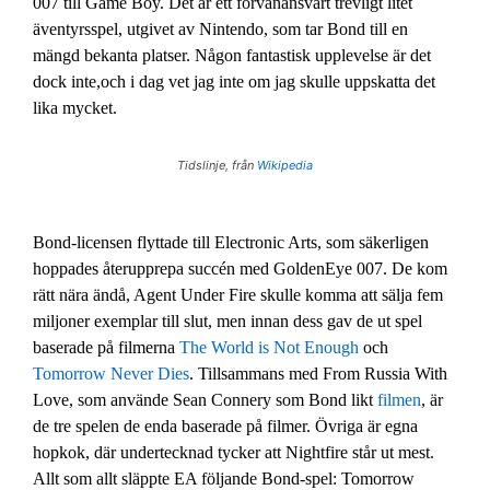
007 till Game Boy. Det är ett förvånansvärt trevligt litet
äventyrsspel, utgivet av Nintendo, som tar Bond till en
mängd bekanta platser. Någon fantastisk upplevelse är det
dock inte,och i dag vet jag inte om jag skulle uppskatta det
lika mycket.
Tidslinje, från
Wikipedia
Bond-licensen flyttade till Electronic Arts, som säkerligen
hoppades återupprepa succén med GoldenEye 007. De kom
rätt nära ändå, Agent Under Fire skulle komma att sälja fem
miljoner exemplar till slut, men innan dess gav de ut spel
baserade på filmerna
The World is Not Enough
och
Tomorrow Never Dies
. Tillsammans med From Russia With
Love, som använde Sean Connery som Bond likt
filmen
, är
de tre spelen de enda baserade på filmer. Övriga är egna
hopkok, där undertecknad tycker att Nightfire står ut mest.
Allt som allt släppte EA följande Bond-spel: Tomorrow