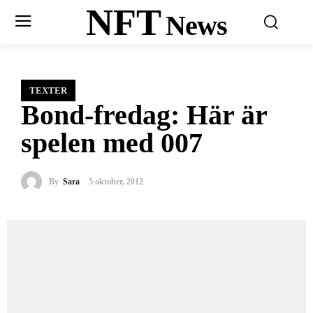
NFT
News
TEXTER
Bond-fredag: Här är
spelen med 007
By
Sara
5 oktober, 2012