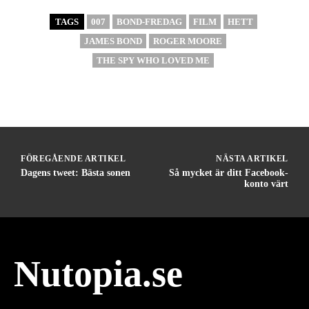
TAGS
007
BOND-FREDAG
FILM
HETT
JAMES BOND
ROGER MOORE
THE SPY WHO LOVED ME
FÖREGÅENDE ARTIKEL
NÄSTA ARTIKEL
Dagens tweet: Bästa sonen
Så mycket är ditt Facebook-
konto värt
Nutopia.se