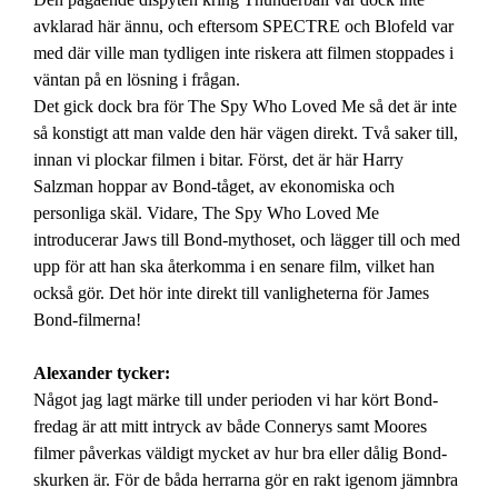
avklarad här ännu, och eftersom SPECTRE och Blofeld var
med där ville man tydligen inte riskera att filmen stoppades i
väntan på en lösning i frågan.
Det gick dock bra för The Spy Who Loved Me så det är inte
så konstigt att man valde den här vägen direkt. Två saker till,
innan vi plockar filmen i bitar. Först, det är här Harry
Salzman hoppar av Bond-tåget, av ekonomiska och
personliga skäl. Vidare, The Spy Who Loved Me
introducerar Jaws till Bond-mythoset, och lägger till och med
upp för att han ska återkomma i en senare film, vilket han
också gör. Det hör inte direkt till vanligheterna för James
Bond-filmerna!
Alexander tycker:
Något jag lagt märke till under perioden vi har kört Bond-
fredag är att mitt intryck av både Connerys samt Moores
filmer påverkas väldigt mycket av hur bra eller dålig Bond-
skurken är. För de båda herrarna gör en rakt igenom jämnbra