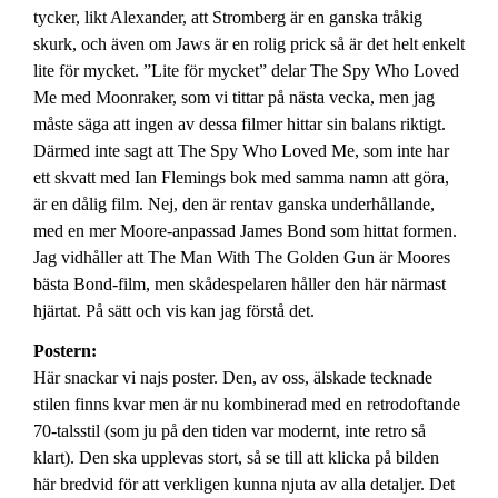
tycker, likt Alexander, att Stromberg är en ganska tråkig
skurk, och även om Jaws är en rolig prick så är det helt enkelt
lite för mycket. ”Lite för mycket” delar The Spy Who Loved
Me med Moonraker, som vi tittar på nästa vecka, men jag
måste säga att ingen av dessa filmer hittar sin balans riktigt.
Därmed inte sagt att The Spy Who Loved Me, som inte har
ett skvatt med Ian Flemings bok med samma namn att göra,
är en dålig film. Nej, den är rentav ganska underhållande,
med en mer Moore-anpassad James Bond som hittat formen.
Jag vidhåller att The Man With The Golden Gun är Moores
bästa Bond-film, men skådespelaren håller den här närmast
hjärtat. På sätt och vis kan jag förstå det.
Postern:
Här snackar vi najs poster. Den, av oss, älskade tecknade
stilen finns kvar men är nu kombinerad med en retrodoftande
70-talsstil (som ju på den tiden var modernt, inte retro så
klart). Den ska upplevas stort, så se till att klicka på bilden
här bredvid för att verkligen kunna njuta av alla detaljer. Det