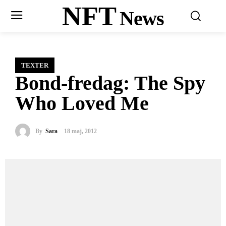
NFT
News
TEXTER
Bond-fredag: The Spy
Who Loved Me
By
Sara
18 maj, 2012