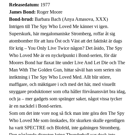
Releasedatum:
1977
James Bond:
Roger Moore
Bond-brud:
Barbara Bach (Anya Amasova, XXX)
Intrigen till The Spy Who Loved Me känner vi igen.
Superskurk, här megalomaniske Stromberg, roffar åt sig
atombomber för att lura Öst och Väst att det faktiskt är dags
för krig – You Only Live Twice någon? Det åsido, The Spy
Who Loved Me är en nyckelpunkt i Bond-serien, för där
Moores Bond har flaxat lite under Live And Let Die och The
Man With The Golden Gun, hittar såväl han som serien sin
inriktning i The Spy Who Loved Med. Allt blir större,
maffigare, och mäktigare i och med det här, med visuellt
snyggare produktioner som ofta håller förvånansvärt bra idag,
och ja – mer gadgets som spränger saker, något vissa tycker
är en nackdel i Bond-serien.
Som om det inte vore nog så fick man inte göra den The Spy
Who Loved Me som önskades, för skurken skulle egentligen
ha varit SPECTRE och Blofeld, inte galningen Stromberg.
Den pågående dispyten kring Thunderball var dock inte