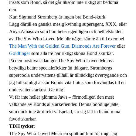
insats som Bond, så det går liksom inte riktigt att bedöma
den.
Karl Sigmund Stromberg är ingen bra Bond-skurk.
Lägg därtill en ganska mesig kvinnlig superagent, XXX, eller
Anya Amasova som hon heter egentligen och helhetsbilden
av The Spy Who Loved Me blir något sämre än till exempel
The Man With the Golden Gun
,
Diamonds Are Forever
eller
Goldfinger
som alla tre har riktigt sköna Bond-skurkar.
På den positiva sidan ger The Spy Who Loved Me oss
betydligt bättre specialeffekter än tidigare. Strombergs
supercoola undervattens-tillhåll är tillräckligt övertygande och
jag fullkomligt älskar Bonds vita Lotus som förvandlas till en
undervattensfarkost. Ge mig!
Vi får inte heller glömma Jaws – förmodligen den mest
välkände av Bonds alla ärkefiender. Denna odödlige jätte,
som dock inte är direkt välspelad, tar sig lätt in bland mina
favoritskurkar.
TDH tycker:
The Spy Who Loved Me är en splittrad film för mig. Jag