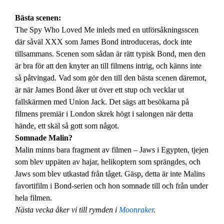
Bästa scenen:
The Spy Who Loved Me inleds med en utförsåkningsscen
där såväl XXX som James Bond introduceras, dock inte
tillsammans. Scenen som sådan är rätt typisk Bond, men den
är bra för att den knyter an till filmens intrig, och känns inte
så påtvingad. Vad som gör den till den bästa scenen däremot,
är när James Bond åker ut över ett stup och vecklar ut
fallskärmen med Union Jack. Det sägs att besökarna på
filmens premiär i London skrek högt i salongen när detta
hände, ett skäl så gott som något.
Somnade Malin?
Malin minns bara fragment av filmen – Jaws i Egypten, tjejen
som blev uppäten av hajar, helikoptern som sprängdes, och
Jaws som blev utkastad från tåget. Gäsp, detta är inte Malins
favortifilm i Bond-serien och hon somnade till och från under
hela filmen.
Nästa vecka åker vi till rymden i
Moonraker
.