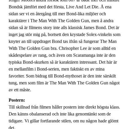
Bondsk jämfört med det första, Live And Let Die. Å ena
sidan ser vi en återgång till mer Bond-lika miljöer och
karaktärer i The Man With The Golden Gun, men å andra
sidan så är filmens story inte alls klassisk James Bond. Det är
inget jag stör mig på, bortsett den krystade Solex-vinkeln som
knyter an till uppdraget Bond tas ifrån så fungerar The Man
With The Golden Gun bra. Chrisopher Lee är som alltid en
skådespelare av rang, och även om Scaramanga inte är den
typiska Bond-skurken så är karaktären intressant. Det här är
en mellanfilm i Bond-serien, men faktiskt en av mina
favoriter. Som bidrag till Bond-mythoset är den inte särskilt
tung, men som film är The Man With The Golden Gun något
av ett måste.
Postern:
Till skillnad från filmen håller postern inte direkt högsta klass.
Den känns obalanserad och inte lika genomtänkt som de
tidigare. Vi gillar fortfarande stilen, om nu någon hade glömt
det.