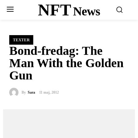
NFT
News
TEXTER
Bond-fredag: The
Man With the Golden
Gun
By
Sara
11 maj, 2012