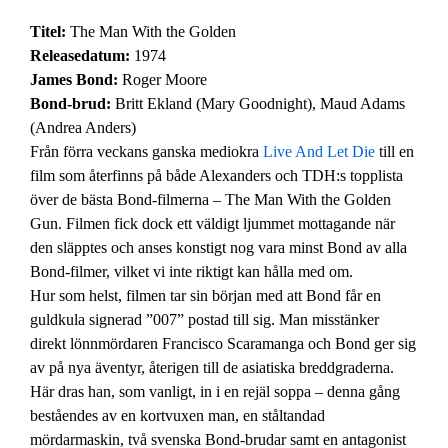
Titel:
The Man With the Golden
Releasedatum:
1974
James Bond:
Roger Moore
Bond-brud:
Britt Ekland (Mary Goodnight), Maud Adams
(Andrea Anders)
Från förra veckans ganska mediokra
Live And Let Die
till en
film som återfinns på både Alexanders och TDH:s topplista
över de bästa Bond-filmerna – The Man With the Golden
Gun. Filmen fick dock ett väldigt ljummet mottagande när
den släpptes och anses konstigt nog vara minst Bond av alla
Bond-filmer, vilket vi inte riktigt kan hålla med om.
Hur som helst, filmen tar sin början med att Bond får en
guldkula signerad ”007” postad till sig. Man misstänker
direkt lönnmördaren Francisco Scaramanga och Bond ger sig
av på nya äventyr, återigen till de asiatiska breddgraderna.
Här dras han, som vanligt, in i en rejäl soppa – denna gång
beståendes av en kortvuxen man, en ståltandad
mördarmaskin, två svenska Bond-brudar samt en antagonist