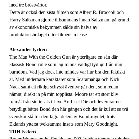
med tre bröstvårtor.
Detta är också den sista filmen som Albert R. Broccoli och
Harry Saltzman gjorde tillsammans innan Saltzman, på grund
av ekonomiska bekymmer, sålde sin halva av
produktionsbolaget efter filmens release.
Alexander tycker:
The Man With the Golden Gun är ytterligare en sån där
klassisk Bond-rulle som jag minns väldigt tydligt från min
barndom. Vad jag dock inte mindes var hur bra den faktiskt
är. Med underbara karaktärer som Scaramanga och Nick
Nack samt ett riktigt schysst äventyr går den, som redan
nämnt, direkt in på min topplista. Moore tar ett stort kliv
framåt från sin insats i Live And Let Die och levererar en
betydligt bättre Bond den här gången och det är kul att se två
svenskor stå för den fagra delen av Bond-myntet, trots
Eklands ytterst tveksamma insats som Mary Goodnight.
TDH tycker:
Roger Moores andra försök som 007 är både mer och mindre