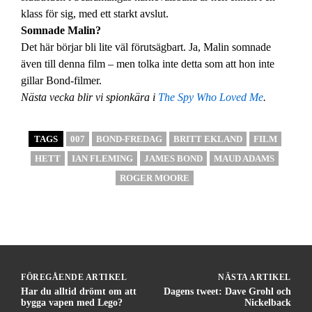
klass för sig, med ett starkt avslut.
Somnade Malin?
Det här börjar bli lite väl förutsägbart. Ja, Malin somnade
även till denna film – men tolka inte detta som att hon inte
gillar Bond-filmer.
Nästa vecka blir vi spionkära i
The Spy Who Loved Me
.
TAGS
007
BOND-FREDAG
BRITT EKLAND
FILM
HETT
IAN FLEMING
JAMES BOND
MAUD ADAMS
ROGER MOORE
FÖREGÅENDE ARTIKEL
NÄSTA ARTIKEL
Har du alltid drömt om att
Dagens tweet: Dave Grohl och
bygga vapen med Lego?
Nickelback