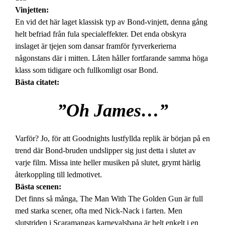
Vinjetten:
En vid det här laget klassisk typ av Bond-vinjett, denna gång
helt befriad från fula specialeffekter. Det enda obskyra
inslaget är tjejen som dansar framför fyrverkerierna
någonstans där i mitten. Låten håller fortfarande samma höga
klass som tidigare och fullkomligt osar Bond.
Bästa citatet:
”Oh James…”
Varför? Jo, för att Goodnights lustfyllda replik är början på en
trend där Bond-bruden undslipper sig just detta i slutet av
varje film. Missa inte heller musiken på slutet, grymt härlig
återkoppling till ledmotivet.
Bästa scenen:
Det finns så många, The Man With The Golden Gun är full
med starka scener, ofta med Nick-Nack i farten. Men
slutstriden i Scaramangas karnevalsbana är helt enkelt i en