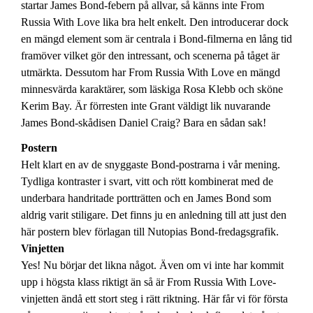
startar James Bond-febern på allvar, så känns inte From
Russia With Love lika bra helt enkelt. Den introducerar dock
en mängd element som är centrala i Bond-filmerna en lång tid
framöver vilket gör den intressant, och scenerna på tåget är
utmärkta. Dessutom har From Russia With Love en mängd
minnesvärda karaktärer, som läskiga Rosa Klebb och sköne
Kerim Bay. Är förresten inte Grant väldigt lik nuvarande
James Bond-skådisen Daniel Craig? Bara en sådan sak!
Postern
Helt klart en av de snyggaste Bond-postrarna i vår mening.
Tydliga kontraster i svart, vitt och rött kombinerat med de
underbara handritade portträtten och en James Bond som
aldrig varit stiligare. Det finns ju en anledning till att just den
här postern blev förlagan till Nutopias Bond-fredagsgrafik.
Vinjetten
Yes! Nu börjar det likna något. Även om vi inte har kommit
upp i högsta klass riktigt än så är From Russia With Love-
vinjetten ändå ett stort steg i rätt riktning. Här får vi för första