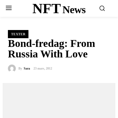
NFT
News
TEXTER
Bond-fredag: From
Russia With Love
By
Sara
23 mars, 2012