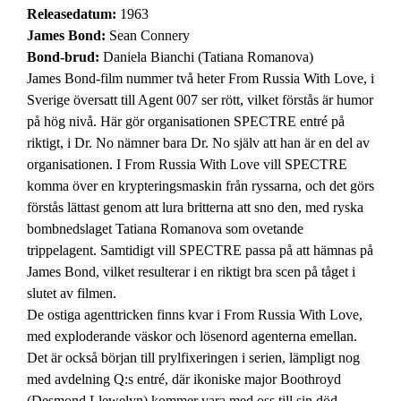
Releasedatum:
1963
James Bond:
Sean Connery
Bond-brud:
Daniela Bianchi (Tatiana Romanova)
James Bond-film nummer två heter From Russia With Love, i
Sverige översatt till Agent 007 ser rött, vilket förstås är humor
på hög nivå. Här gör organisationen SPECTRE entré på
riktigt, i Dr. No nämner bara Dr. No själv att han är en del av
organisationen. I From Russia With Love vill SPECTRE
komma över en krypteringsmaskin från ryssarna, och det görs
förstås lättast genom att lura britterna att sno den, med ryska
bombnedslaget Tatiana Romanova som ovetande
trippelagent. Samtidigt vill SPECTRE passa på att hämnas på
James Bond, vilket resulterar i en riktigt bra scen på tåget i
slutet av filmen.
De ostiga agenttricken finns kvar i From Russia With Love,
med exploderande väskor och lösenord agenterna emellan.
Det är också början till prylfixeringen i serien, lämpligt nog
med avdelning Q:s entré, där ikoniske major Boothroyd
(Desmond Llewelyn) kommer vara med oss till sin död.