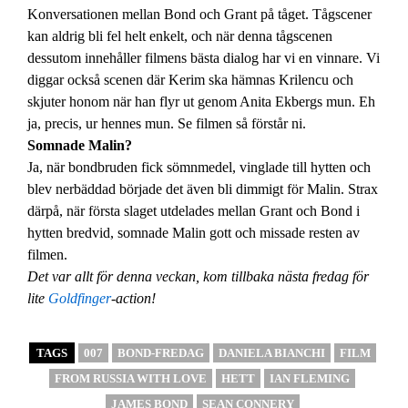
Konversationen mellan Bond och Grant på tåget. Tågscener
kan aldrig bli fel helt enkelt, och när denna tågscenen
dessutom innehåller filmens bästa dialog har vi en vinnare. Vi
diggar också scenen där Kerim ska hämnas Krilencu och
skjuter honom när han flyr ut genom Anita Ekbergs mun. Eh
ja, precis, ur hennes mun. Se filmen så förstår ni.
Somnade Malin?
Ja, när bondbruden fick sömnmedel, vinglade till hytten och
blev nerbäddad började det även bli dimmigt för Malin. Strax
därpå, när första slaget utdelades mellan Grant och Bond i
hytten bredvid, somnade Malin gott och missade resten av
filmen.
Det var allt för denna veckan, kom tillbaka nästa fredag för
lite
Goldfinger
-action!
TAGS
007
BOND-FREDAG
DANIELA BIANCHI
FILM
FROM RUSSIA WITH LOVE
HETT
IAN FLEMING
JAMES BOND
SEAN CONNERY