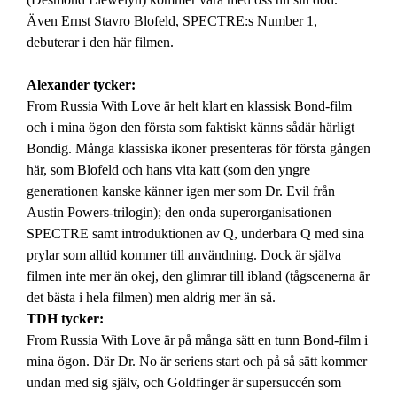
Även Ernst Stavro Blofeld, SPECTRE:s Number 1,
debuterar i den här filmen.
Alexander tycker:
From Russia With Love är helt klart en klassisk Bond-film
och i mina ögon den första som faktiskt känns sådär härligt
Bondig. Många klassiska ikoner presenteras för första gången
här, som Blofeld och hans vita katt (som den yngre
generationen kanske känner igen mer som Dr. Evil från
Austin Powers-trilogin); den onda superorganisationen
SPECTRE samt introduktionen av Q, underbara Q med sina
prylar som alltid kommer till användning. Dock är själva
filmen inte mer än okej, den glimrar till ibland (tågscenerna är
det bästa i hela filmen) men aldrig mer än så.
TDH tycker:
From Russia With Love är på många sätt en tunn Bond-film i
mina ögon. Där Dr. No är seriens start och på så sätt kommer
undan med sig själv, och Goldfinger är supersuccén som