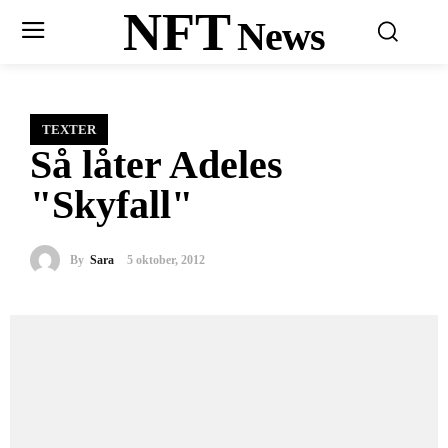
NFT
News
TEXTER
Så låter Adeles
"Skyfall"
By
Sara
5 oktober, 2012