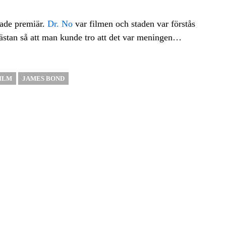
hade premiär.
Dr. No
var filmen och staden var förstås
nästan så att man kunde tro att det var meningen…
ILM
JAMES BOND