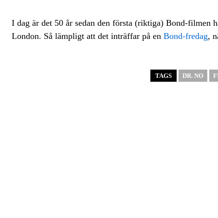
I dag är det 50 år sedan den första (riktiga) Bond-filmen 
London. Så lämpligt att det inträffar på en
Bond-fredag
, 
TAGS
DR. NO
F