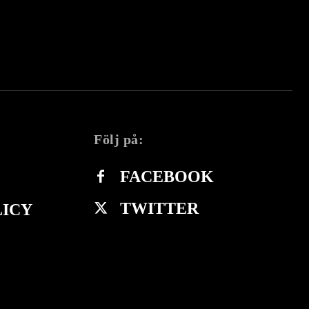
Följ på:
FACEBOOK
TWITTER
LICY