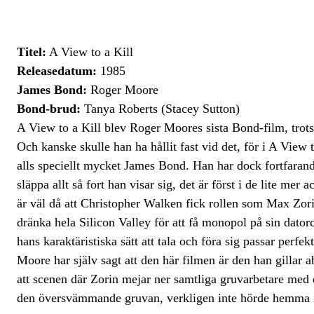
Titel:
A View to a Kill
Releasedatum:
1985
James Bond:
Roger Moore
Bond-brud:
Tanya Roberts (Stacey Sutton)
A View to a Kill blev Roger Moores sista Bond-film, trots 
Och kanske skulle han ha hållit fast vid det, för i A View
alls speciellt mycket James Bond. Han har dock fortfarand
släppa allt så fort han visar sig, det är först i de lite m
är väl då att Christopher Walken fick rollen som Max Zori
dränka hela Silicon Valley för att få monopol på sin dator
hans karaktäristiska sätt att tala och föra sig passar perfe
Moore har själv sagt att den här filmen är den han gillar
att scenen där Zorin mejar ner samtliga gruvarbetare med 
den översvämmande gruvan, verkligen inte hörde hemma i 