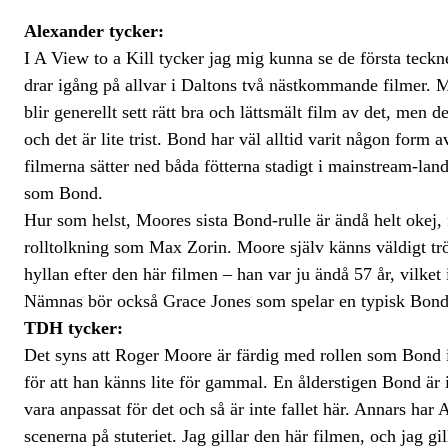
Alexander tycker:
I A View to a Kill tycker jag mig kunna se de första teck
drar igång på allvar i Daltons två nästkommande filmer. 
blir generellt sett rätt bra och lättsmält film av det, men 
och det är lite trist. Bond har väl alltid varit någon for
filmerna sätter ned båda fötterna stadigt i mainstream-land,
som Bond.
Hur som helst, Moores sista Bond-rulle är ändå helt okej,
rolltolkning som Max Zorin. Moore själv känns väldigt tröt
hyllan efter den här filmen – han var ju ändå 57 år, vilket
Nämnas bör också Grace Jones som spelar en typisk Bond-
TDH tycker:
Det syns att Roger Moore är färdig med rollen som Bond i A
för att han känns lite för gammal. En ålderstigen Bond är
vara anpassat för det och så är inte fallet här. Annars ha
scenerna på stuteriet. Jag gillar den här filmen, och jag g