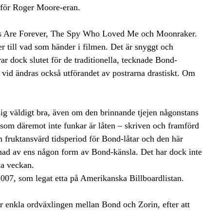
t för Roger Moore-eran.
ds Are Forever, The Spy Who Loved Me och Moonraker.
r till vad som händer i filmen. Det är snyggt och
ar dock slutet för de traditionella, tecknade Bond-
 vid ändras också utförandet av postrarna drastiskt. Om
sig väldigt bra, även om den brinnande tjejen någonstans
 som däremot inte funkar är låten – skriven och framförd
 fruktansvärd tidsperiod för Bond-låtar och den här
nad av ens någon form av Bond-känsla. Det har dock inte
la veckan.
 2007, som legat etta på Amerikanska Billboardlistan.
är enkla ordväxlingen mellan Bond och Zorin, efter att