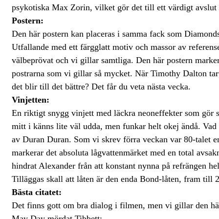
psykotiska Max Zorin, vilket gör det till ett värdigt avslu
Postern:
Den här postern kan placeras i samma fack som Diamon
Utfallande med ett färgglatt motiv och massor av referense
välbeprövat och vi gillar samtliga. Den här postern marker
postrarna som vi gillar så mycket. När Timothy Dalton tar
det blir till det bättre? Det får du veta nästa vecka.
Vinjetten:
En riktigt snygg vinjett med läckra neoneffekter som gör 
mitt i känns lite väl udda, men funkar helt okej ändå. Vad
av Duran Duran. Som vi skrev förra veckan var 80-talet en
markerar det absoluta lågvattenmärket med en total avsak
hindrat Alexander från att konstant nynna på refrängen he
Tilläggas skall att låten är den enda Bond-låten, fram till
Bästa citatet:
Det finns gott om bra dialog i filmen, men vi gillar den h
May Day mördat Tibbett: