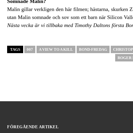
Somnade Malin?
Malin gillar verkligen den här filmen; hästarna, skurken 
utan Malin somnade och sov som ett barn när Silicon Valley 
Nästa vecka är vi tillbaka med Timothy Daltons första Bo
TAGS
007
A VIEW TO A KILL
BOND-FREDAG
CHRISTO
ROGER
FÖREGÅENDE ARTIKEL