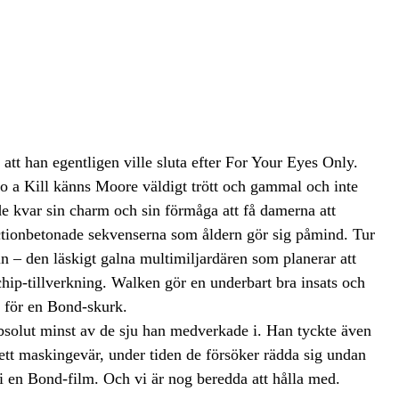
att han egentligen ville sluta efter For Your Eyes Only.
 to a Kill känns Moore väldigt trött och gammal och inte
e kvar sin charm och sin förmåga att få damerna att
er actionbetonade sekvenserna som åldern gör sig påmind. Tur
n – den läskigt galna multimiljardären som planerar att
chip-tillverkning. Walken gör en underbart bra insats och
kt för en Bond-skurk.
 absolut minst av de sju han medverkade i. Han tyckte även
ett maskingevär, under tiden de försöker rädda sig undan
en Bond-film. Och vi är nog beredda att hålla med.