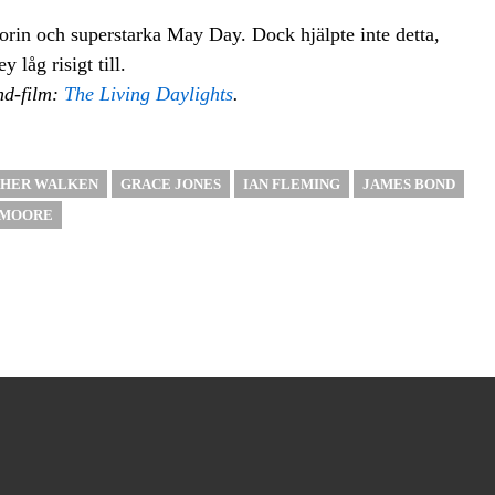
Zorin och superstarka May Day. Dock hjälpte inte detta,
låg risigt till.
nd-film:
The Living Daylights
.
PHER WALKEN
GRACE JONES
IAN FLEMING
JAMES BOND
 MOORE