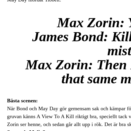
Max Zorin: Y
James Bond: Kill
mist
Max Zorin: Then 
that same mi
Bästa scenen:
När Bond och May Day gör gemensam sak och kämpar för a
gruvan känns A View To A Kill riktigt bra, speciellt tac
Zorin ser henne, och sedan går allt upp i rök. Det är bra sk