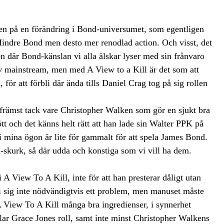
nen på en förändring i Bond-universumet, som egentligen
Mindre Bond men desto mer renodlad action. Och visst, det
den där Bond-känslan vi alla älskar lyser med sin frånvaro
m av mainstream, men med A View to a Kill är det som att
 för att förbli där ända tills Daniel Crag tog på sig rollen
 främst tack vare Christopher Walken som gör en sjukt bra
t och det känns helt rätt att han lade sin Walter PPK på
 i mina ögon är lite för gammalt för att spela James Bond.
skurk, så där udda och konstiga som vi vill ha dem.
 View To A Kill, inte för att han presterar dåligt utan
 i sig inte nödvändigtvis ett problem, men manuset måste
r A View To A Kill många bra ingredienser, i synnerhet
illar Grace Jones roll, samt inte minst Christopher Walkens