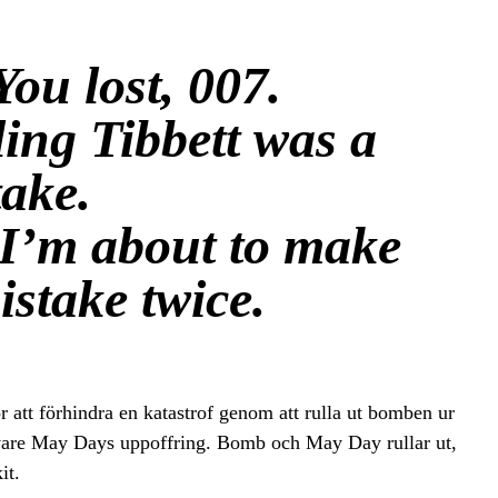
ou lost, 007.
ing Tibbett was a
ake.
I’m about to make
stake twice.
tt förhindra en katastrof genom att rulla ut bomben ur
k vare May Days uppoffring. Bomb och May Day rullar ut,
it.