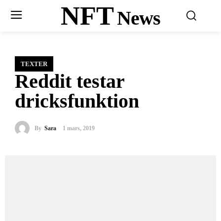
NFT
News
TEXTER
Reddit testar
dricksfunktion
By
Sara
1 mars, 2019