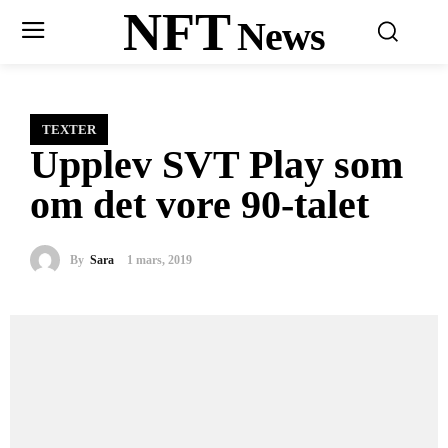
NFT
News
TEXTER
Upplev SVT Play som
om det vore 90-talet
By
Sara
1 mars, 2019