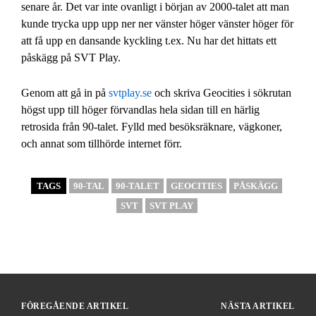
senare år. Det var inte ovanligt i början av 2000-talet att man
kunde trycka upp upp ner ner vänster höger vänster höger för
att få upp en dansande kyckling t.ex. Nu har det hittats ett
påskägg på SVT Play.
Genom att gå in på
svtplay.se
och skriva Geocities i sökrutan
högst upp till höger förvandlas hela sidan till en härlig
retrosida från 90-talet. Fylld med besöksräknare, vägkoner,
och annat som tillhörde internet förr.
TAGS
90-TAL
90-TALET
GEOCITIES
PÅSKÄGG
SVT
SVT PLAY
FÖREGÅENDE ARTIKEL
NÄSTA ARTIKEL