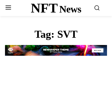
NFT
News
Tag:
SVT