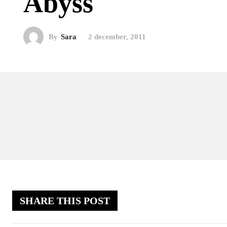
Abyss
By
Sara
2 december, 2011
SHARE THIS POST