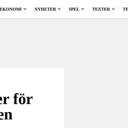
EKONOMI
NYHETER
SPEL
TEXTER
T
er för
en