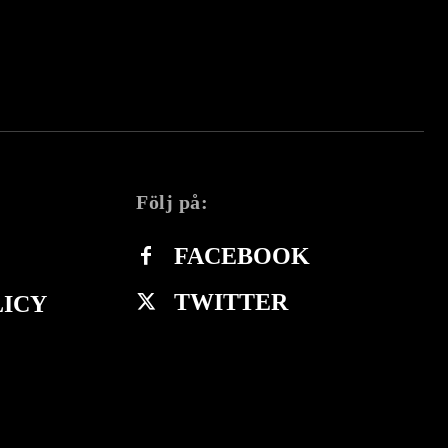
Följ på:
FACEBOOK
TWITTER
LICY