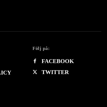
Följ på:
FACEBOOK
TWITTER
LICY