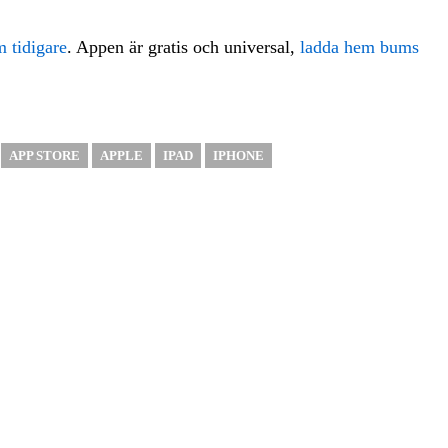
m tidigare
. Appen är gratis och universal,
ladda hem bums
APP STORE
APPLE
IPAD
IPHONE