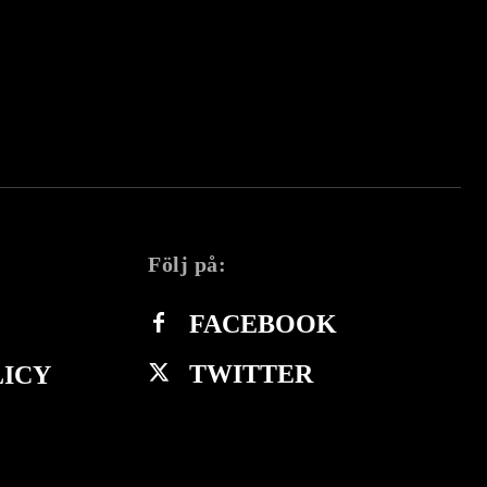
Följ på:
FACEBOOK
TWITTER
LICY