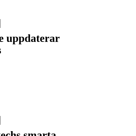
e uppdaterar
s
techs smarta