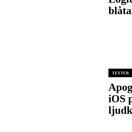
blåt
TEXTER
Apog
iOS p
ljudk