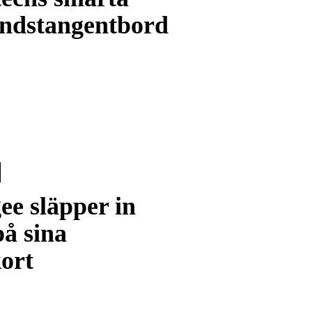
andstangentbord
ee släpper in
å sina
ort