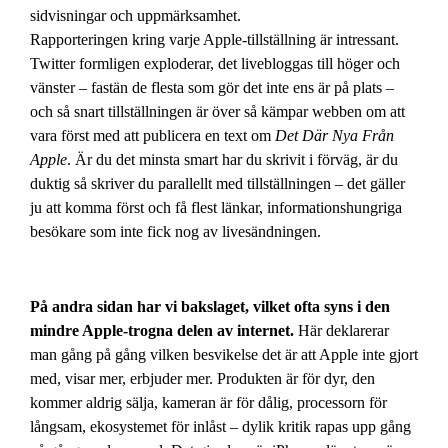
sidvisningar och uppmärksamhet.
Rapporteringen kring varje Apple-tillställning är intressant.
Twitter formligen exploderar, det livebloggas till höger och
vänster – fastän de flesta som gör det inte ens är på plats –
och så snart tillställningen är över så kämpar webben om att
vara först med att publicera en text om
Det Där Nya Från
Apple
. Är du det minsta smart har du skrivit i förväg, är du
duktig så skriver du parallellt med tillställningen – det gäller
ju att komma först och få flest länkar, informationshungriga
besökare som inte fick nog av livesändningen.
På andra sidan har vi bakslaget, vilket ofta syns i den
mindre Apple-trogna delen av internet.
Här deklarerar
man gång på gång vilken besvikelse det är att Apple inte gjort
med, visar mer, erbjuder mer. Produkten är för dyr, den
kommer aldrig sälja, kameran är för dålig, processorn för
långsam, ekosystemet för inlåst – dylik kritik rapas upp gång