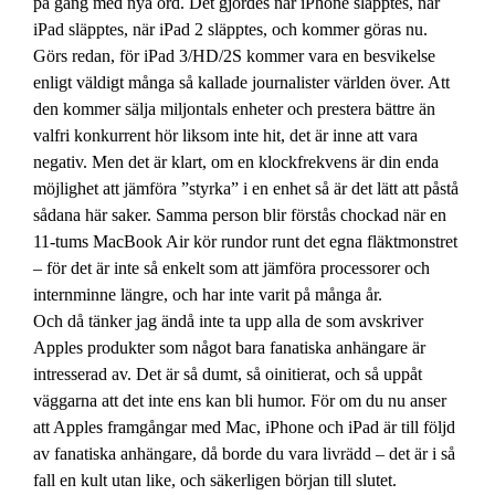
på gång med nya ord. Det gjordes när iPhone släpptes, när
iPad släpptes, när iPad 2 släpptes, och kommer göras nu.
Görs redan, för iPad 3/HD/2S kommer vara en besvikelse
enligt väldigt många så kallade journalister världen över. Att
den kommer sälja miljontals enheter och prestera bättre än
valfri konkurrent hör liksom inte hit, det är inne att vara
negativ. Men det är klart, om en klockfrekvens är din enda
möjlighet att jämföra ”styrka” i en enhet så är det lätt att påstå
sådana här saker. Samma person blir förstås chockad när en
11-tums MacBook Air kör rundor runt det egna fläktmonstret
– för det är inte så enkelt som att jämföra processorer och
internminne längre, och har inte varit på många år.
Och då tänker jag ändå inte ta upp alla de som avskriver
Apples produkter som något bara fanatiska anhängare är
intresserad av. Det är så dumt, så oinitierat, och så uppåt
väggarna att det inte ens kan bli humor. För om du nu anser
att Apples framgångar med Mac, iPhone och iPad är till följd
av fanatiska anhängare, då borde du vara livrädd – det är i så
fall en kult utan like, och säkerligen början till slutet.