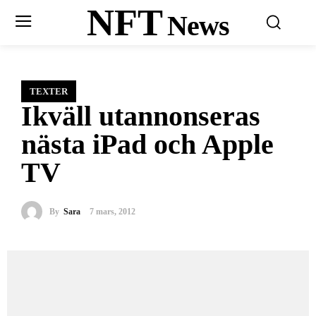
NFT
News
TEXTER
Ikväll utannonseras
nästa iPad och Apple
TV
By
Sara
7 mars, 2012