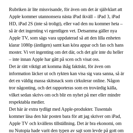
Rubriken är lite missvisande, för även om det är självklart att
Apple kommer utannonsera nästa iPad ikväll – iPad 3, iPad
HD, iPad 2S (inte så troligt), eller vad den nu kommer heta –
så är det ingenting vi egentligen vet. Detsamma gäller nya
Apple TV, som sägs vara uppdaterad så att den lilla enheten
klarar 1080p (äntligen) samt kan köra appar och fan och hans
moster. Vi vet ingenting om det där, och det gör inte du heller
– inte innan Apple har gått på scen och visat oss.
Det är rätt viktigt att komma ihåg faktiskt, för även om
information läcker ut och rykten kan visa sig vara sanna, så är
det en väldig massa skitsnack som cirkulerar online. Någon
tror någonting, och det rapporteras som en trovärdig källa,
vilket sedan skrivs om och blir en nyhet på mer eller mindre
respektabla medier.
Det här är extra tydligt med Apple-produkter. Tusentals
kommer läsa den här posten bara för att jag skriver om iPad,
Apple TV och kvällens tillställning. Det är bra ekonomi, om
nu Nutopia hade varit den typen av sajt som levde på gott om