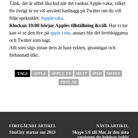
Tänk, det är alltid lika kul när det vankas Apple-vaka, vilket
för övrigt är en väl använd hashtagg på Twitter om du vill
följa spektaklet:
#applevaka
.
Klockan 19:00 börjar Apples tillställning ikväll.
Har vi tur
kan vi se den live på
apple.com
, annars blir det livebloggarna
och Twitter som sagt.
Allt som sägs innan dess är bara rykten, gissningar och
förbannad dikt.
TAGS
APPLE
APPLE TV
HETT
IPAD
MEDIA
PRYLAR
FÖREGÅENDE ARTIKEL
NÄSTA ARTIKEL
SimCity startar om 2013
Skype 5.6 till Mac är den sista
versionen du behöver ladda