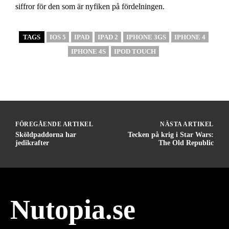
siffror för den som är nyfiken på fördelningen.
TAGS
IOS 5
IPAD
IPAD 2
IPHONE 3GS
IPHONE 4
IPHONE 4S
IPOD TOUCH
FÖREGÅENDE ARTIKEL
NÄSTA ARTIKEL
Sköldpaddorna har
Tecken på krig i Star Wars:
jedikrafter
The Old Republic
Nutopia.se