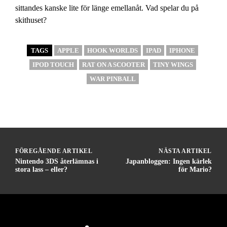
sittandes kanske lite för länge emellanåt. Vad spelar du på
skithuset?
TAGS
APPLE
HOOK WORLDS
IPAD
IPHONE
IPOD TOUCH
RAT ON A SCOOTER
TINY WINGS
WAR PINBALL
FÖREGÅENDE ARTIKEL
NÄSTA ARTIKEL
Nintendo 3DS återlämnas i
Japanbloggen: Ingen kärlek
stora lass – eller?
för Mario?