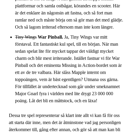
plattformar och samla ostbågar, körandes en scooter. Här
är det enklare än någonsin att fastna, och så fort man
ramlar ned och måste börja om så gör man det med glädje.
Och så lagom irriterad eftersom man inte kom längre.
Tiny Wings
War Pinball.
Ja, Tiny Wings var mitt
förstaval. Ett fantastiskt kul spel, till en början. När man
sedan spelat lite för mycket tappar det väldigt mycket
charm och blir mest irriterande. Istället fastnar vi för War
Pinball och det eminenta Missing in Action-bordet som är
ett av de tre valbara. Här slåss Mapple internt om
toppoängen, vem är bäst egentligen? Utmana oss gärna.
För tillfället är undertecknad som går under smeknamnet
Major Gnarl fyra i världen med lite drygt 23 000 000
poäng. Låt det bli en måttstock, och en läxa!
Dessa tre spel representerar så klart inte allt vi kan få för oss
att starta där inne, men det är åtminstone vad jag personligen
återkommer till, gång efter annan, och gör så att man kan bli