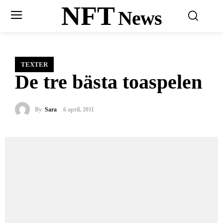
NFT
News
TEXTER
De tre bästa toaspelen
By
Sara
6 april, 2011