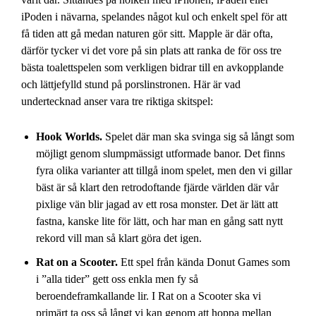
iPoden i nävarna, spelandes något kul och enkelt spel för att
få tiden att gå medan naturen gör sitt. Mapple är där ofta,
därför tycker vi det vore på sin plats att ranka de för oss tre
bästa toalettspelen som verkligen bidrar till en avkopplande
och lättjefylld stund på porslinstronen. Här är vad
undertecknad anser vara tre riktiga skitspel:
Hook Worlds.
Spelet där man ska svinga sig så långt som
möjligt genom slumpmässigt utformade banor. Det finns
fyra olika varianter att tillgå inom spelet, men den vi gillar
bäst är så klart den retrodoftande fjärde världen där vår
pixlige vän blir jagad av ett rosa monster. Det är lätt att
fastna, kanske lite för lätt, och har man en gång satt nytt
rekord vill man så klart göra det igen.
Rat on a Scooter.
Ett spel från kända Donut Games som
i ”alla tider” gett oss enkla men fy så
beroendeframkallande lir. I Rat on a Scooter ska vi
primärt ta oss så långt vi kan genom att hoppa mellan