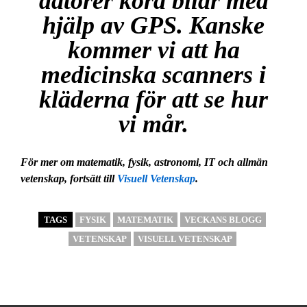
datorer köra bilar med
hjälp av GPS. Kanske
kommer vi att ha
medicinska scanners i
kläderna för att se hur
vi mår.
För mer om matematik, fysik, astronomi, IT och allmän
vetenskap, fortsätt till
Visuell Vetenskap
.
TAGS
FYSIK
MATEMATIK
VECKANS BLOGG
VETENSKAP
VISUELL VETENSKAP