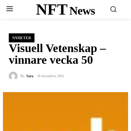
NFT
News
NYHETER
Visuell Vetenskap –
vinnare vecka 50
By
Sara
16 december, 2011