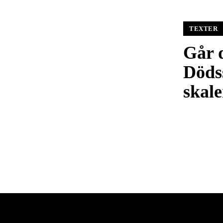
TEXTER
Går d
Döds
skale