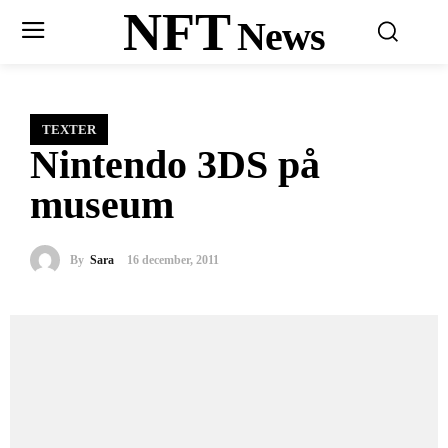
NFT
News
TEXTER
Nintendo 3DS på
museum
By
Sara
16 december, 2011