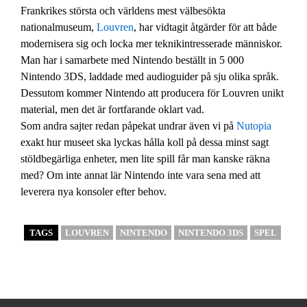
Frankrikes största och världens mest välbesökta
nationalmuseum,
Louvren
, har vidtagit åtgärder för att både
modernisera sig och locka mer teknikintresserade människor.
Man har i samarbete med Nintendo beställt in 5 000
Nintendo 3DS, laddade med audioguider på sju olika språk.
Dessutom kommer Nintendo att producera för Louvren unikt
material, men det är fortfarande oklart vad.
Som andra sajter redan påpekat undrar även vi på
Nutopia
exakt hur museet ska lyckas hålla koll på dessa minst sagt
stöldbegärliga enheter, men lite spill får man kanske räkna
med? Om inte annat lär Nintendo inte vara sena med att
leverera nya konsoler efter behov.
TAGS
LOUVREN
NINTENDO
NINTENDO 3DS
SPEL