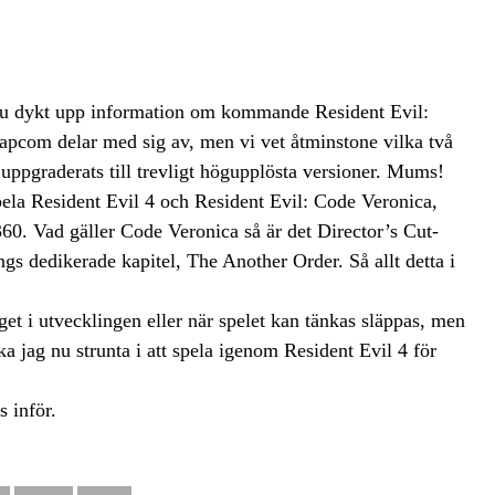
tsu dykt upp information om kommande Resident Evil:
Capcom delar med sig av, men vi vet åtminstone vilka två
 uppgraderats till trevligt högupplösta versioner. Mums!
 spela Resident Evil 4 och Resident Evil: Code Veronica,
360. Vad gäller Code Veronica så är det Director’s Cut-
s dedikerade kapitel, The Another Order. Så allt detta i
get i utvecklingen eller när spelet kan tänkas släppas, men
ka jag nu strunta i att spela igenom Resident Evil 4 för
s inför.