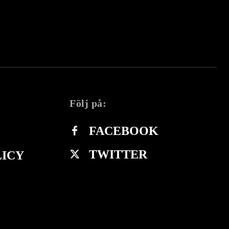
Följ på:
FACEBOOK
TWITTER
LICY