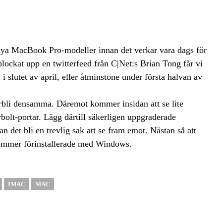
nya MacBook Pro-modeller innan det verkar vara dags för
plockat upp en twitterfeed från C|Net:s Brian Tong får vi
 slutet av april, eller åtminstone under första halvan av
örbli densamma. Däremot kommer insidan att se lite
lt-portar. Lägg därtill säkerligen uppgraderade
an det bli en trevlig sak att se fram emot. Nästan så att
 kommer förinstallerade med Windows.
IMAC
MAC