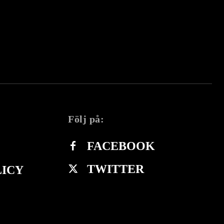
Följ på:
FACEBOOK
TWITTER
LICY