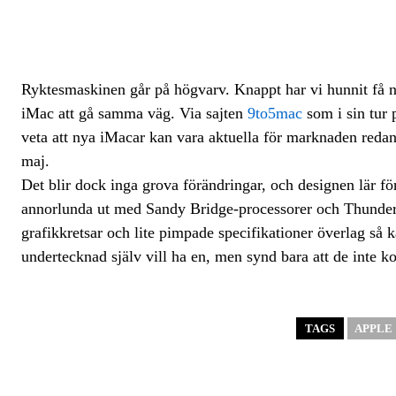
Ryktesmaskinen går på högvarv. Knappt har vi hunnit få 
iMac att gå samma väg. Via sajten
9to5mac
som i sin tur 
veta att nya iMacar kan vara aktuella för marknaden redan i
maj.
Det blir dock inga grova förändringar, och designen lär f
annorlunda ut med Sandy Bridge-processorer och Thunderbo
grafikkretsar och lite pimpade specifikationer överlag så k
undertecknad själv vill ha en, men synd bara att de inte
TAGS
APPLE