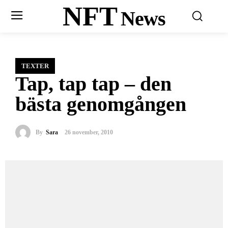
NFT
News
TEXTER
Tap, tap tap – den
bästa genomgången
By
Sara
26 november, 2010