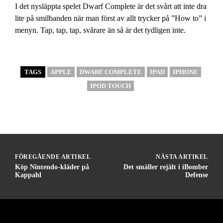
I det nysläppta spelet Dwarf Complete är det svårt att inte dra
lite på smilbanden när man först av allt trycker på ”How to” i
menyn. Tap, tap, tap, svårare än så är det tydligen inte.
TAGS
APPLE
DWARF COMPLETE
IPAD
IPHONE
IPOD TOUCH
FÖREGÅENDE ARTIKEL
NÄSTA ARTIKEL
Köp Nintendo-kläder på
Det smäller rejält i iBomber
Kappahl
Defense