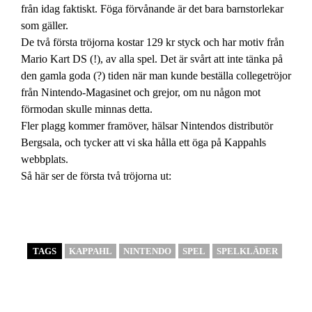
från idag faktiskt. Föga förvånande är det bara barnstorlekar
som gäller.
De två första tröjorna kostar 129 kr styck och har motiv från
Mario Kart DS (!), av alla spel. Det är svårt att inte tänka på
den gamla goda (?) tiden när man kunde beställa collegetröjor
från Nintendo-Magasinet och grejor, om nu någon mot
förmodan skulle minnas detta.
Fler plagg kommer framöver, hälsar Nintendos distributör
Bergsala, och tycker att vi ska hålla ett öga på Kappahls
webbplats.
Så här ser de första två tröjorna ut:
TAGS
KAPPAHL
NINTENDO
SPEL
SPELKLÄDER