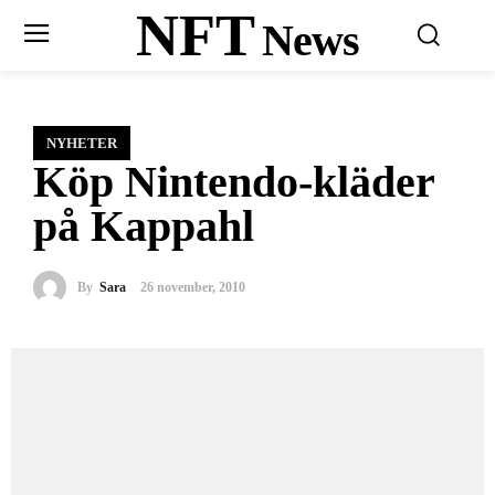
NFT
News
NYHETER
Köp Nintendo-kläder
på Kappahl
By
Sara
26 november, 2010