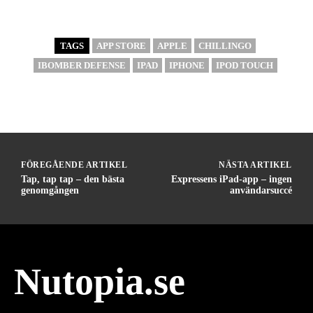
TAGS
APP STORE
APPLE
CHILLINGO
IBOMBER DEFENSE
IPAD
IPHONE
IPOD TOUCH
FÖREGÅENDE ARTIKEL
NÄSTA ARTIKEL
Tap, tap tap – den bästa
Expressens iPad-app – ingen
genomgången
användarsuccé
Nutopia.se