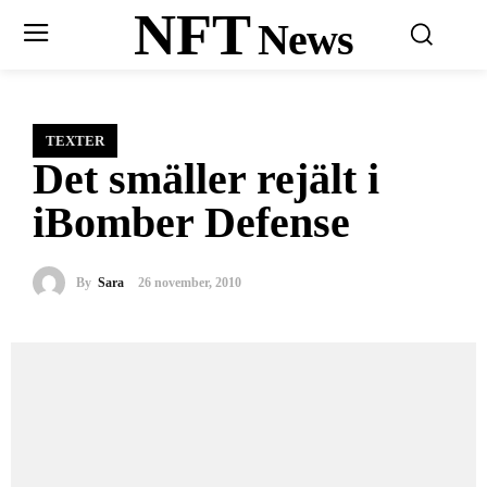
NFT
News
TEXTER
Det smäller rejält i
iBomber Defense
By
Sara
26 november, 2010