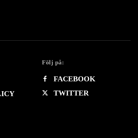
Följ på:
FACEBOOK
TWITTER
LICY