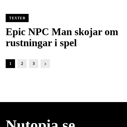
TEXTER
Epic NPC Man skojar om
rustningar i spel
1
2
3
Nutopia.se