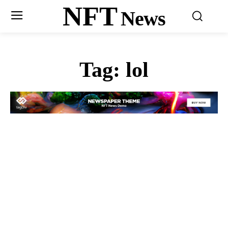
NFT
News
Tag:
lol