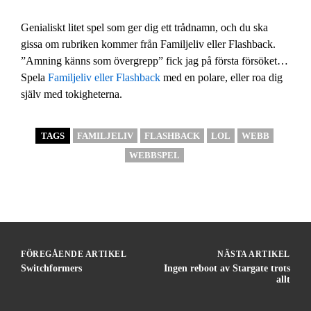
Genialiskt litet spel som ger dig ett trådnamn, och du ska
gissa om rubriken kommer från Familjeliv eller Flashback.
”Amning känns som övergrepp” fick jag på första försöket…
Spela
Familjeliv eller Flashback
med en polare, eller roa dig
själv med tokigheterna.
TAGS
FAMILJELIV
FLASHBACK
LOL
WEBB
WEBBSPEL
FÖREGÅENDE ARTIKEL
NÄSTA ARTIKEL
Switchformers
Ingen reboot av Stargate trots
allt