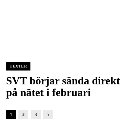
TEXTER
SVT börjar sända direkt
på nätet i februari
1
2
3