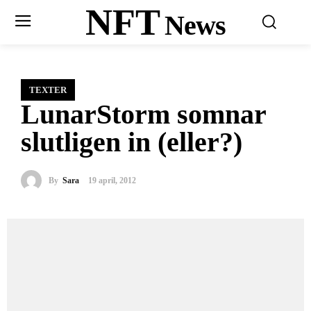
NFT
News
TEXTER
LunarStorm somnar
slutligen in (eller?)
By
Sara
19 april, 2012