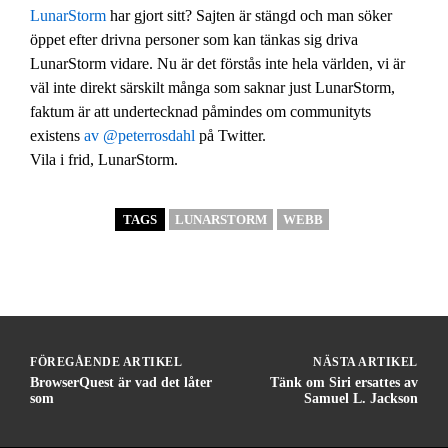
LunarStorm
har gjort sitt? Sajten är stängd och man söker
öppet efter drivna personer som kan tänkas sig driva
LunarStorm vidare. Nu är det förstås inte hela världen, vi är
väl inte direkt särskilt många som saknar just LunarStorm,
faktum är att undertecknad påmindes om communityts
existens
av @peterrosdahl
på Twitter.
Vila i frid, LunarStorm.
TAGS
LUNARSTORM
WEBB
FÖREGÅENDE ARTIKEL
NÄSTA ARTIKEL
BrowserQuest är vad det låter
Tänk om Siri ersattes av
som
Samuel L. Jackson