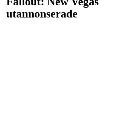
Fallout: New Vegas
utannonserade