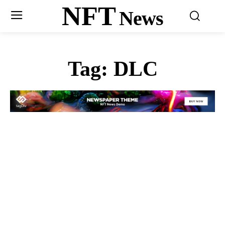
NFT
News
Tag:
DLC