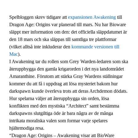
Spelbloggen skrev tidigare att
expansionen Awakening
till
Dragon Age: Origins var planerad till mars. Nu har Bioware
släppt mer information om den: det officiella släppdatumet är
den 18 mars och ska släppas till samtliga tre plattformar
(vilket alltså inte inkluderar den
kommande versionen till
Mac
).
I Awakening tar du rollen som Grey Warden-ledaren som ska
återuppbygga den gamla krigarorden i det nya landområdet
Amaranthine. Förutom att stärka Gray Wardens ställningar
kommer du att få i uppdrag att lösa mysteriet bakom hur
darkspawn kunde överleva trots att deras Archdemon dödats.
Hur spelarna väljer att återuppbygga sin orden, lösa
konflikten med den mystiska “Architect” samt bestämma
darkspawns slutgiltiga öde är bara några av de många
intrikata moraliska valen som formar varje spelares
hjältemodiga resa.
“Dragon Age: Origins – Awakening visar att BioWare