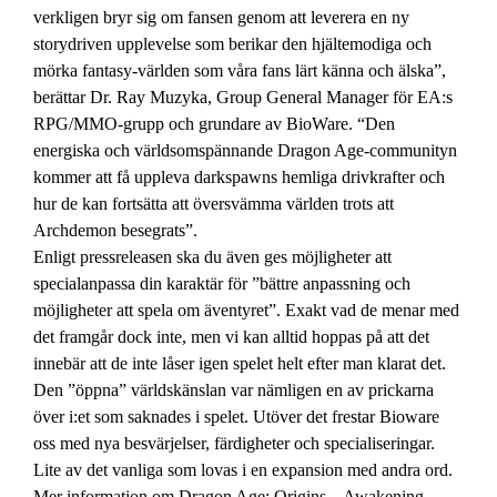
verkligen bryr sig om fansen genom att leverera en ny
storydriven upplevelse som berikar den hjältemodiga och
mörka fantasy-världen som våra fans lärt känna och älska”,
berättar Dr. Ray Muzyka, Group General Manager för EA:s
RPG/MMO-grupp och grundare av BioWare. “Den
energiska och världsomspännande Dragon Age-communityn
kommer att få uppleva darkspawns hemliga drivkrafter och
hur de kan fortsätta att översvämma världen trots att
Archdemon besegrats”.
Enligt pressreleasen ska du även ges möjligheter att
specialanpassa din karaktär för ”bättre anpassning och
möjligheter att spela om äventyret”. Exakt vad de menar med
det framgår dock inte, men vi kan alltid hoppas på att det
innebär att de inte låser igen spelet helt efter man klarat det.
Den ”öppna” världskänslan var nämligen en av prickarna
över i:et som saknades i spelet. Utöver det frestar Bioware
oss med nya besvärjelser, färdigheter och specialiseringar.
Lite av det vanliga som lovas i en expansion med andra ord.
Mer information om Dragon Age: Origins – Awakening