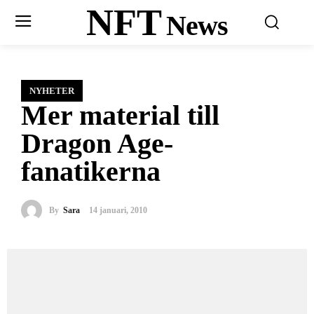
NFT
News
NYHETER
Mer material till
Dragon Age-
fanatikerna
By
Sara
14 januari, 2010