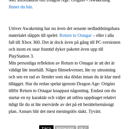
finner du här
.
Utöver Awakening har nu även det senaste nedladdningsbara
materialet släppts till spelet:
Return to Ostagar
– eller i alla
fall till Xbox 360. Det är dock även på gång till PC-versionen
och inom en snar framtid dyker paketet även upp till
PlayStation 3.
Min personliga reflektion av Return to Ostagar är att det är
väldigt lite innehåll. Några filmsekvenser, lite ny utrustning
och sen en rad av fiender som ska dödas innan du är klar med
tillägget. Har du redan spelat igenom Dragon Age: Origins
tillför Return to Ostagar knappast någonting. Endast om du
startar en ny karaktär och väljer att utföra uppdraget relativt
tidigt får du ut lite mervärde av det på ett berättelsemässigt
plan. Annars blir det mest meningslös slakt. Tyvärr.
TAGS
BIOWARE
DLC