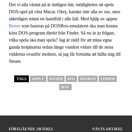
Det vi alla väntat på är äntligen här, möjligheten att spela
DOS-spel på våra Macar. Okej, kanske inte alla av oss, men
säkerligen minst en handfull i alla fall. Med hjälp av appen
Boxer
som baseras på DOSBox-emulatorn ska man kunna
köra DOS-program direkt från Finder. Så nu är ju frågan,
vilka spela ska man spela? Jag är rädd för att mina egna
gamla trotjänarna sedan länge vandrat vidare till de stora
vidderna ovanför molnen, så jag får fortsätta att hålla mig till
Steam.
TAGS
APPLE
BOXER
DOS
DOSBOX
FINDER
MAC
FÖREGÅENDE ARTIKEL
NÄSTA ARTIKEL