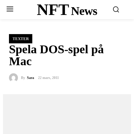
NFT
News
TEXTER
Spela DOS-spel på
Mac
By
Sara
22 mars, 2011