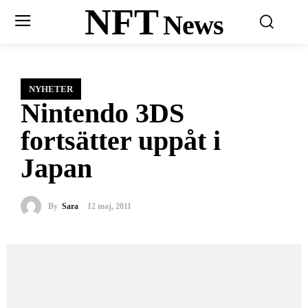
NFT
News
NYHETER
Nintendo 3DS
fortsätter uppåt i
Japan
By
Sara
12 maj, 2011