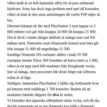
vilket ändå är en helt fantastisk siffra för så pass utdaterad
hårdvara. Sony har dock inga problem med spel till konsolen,
vilket så klart är den stora anledningen till varför PSP säljer så
bra.
Däremot kämpar de lite med PlayStation 3 som tappar ca 3
000 enheter och går från knappa 24 000 till knappa 21 000.
Det är dock i runda slängar dubbelt så många som vad Wii
mäktar med, Nintendos snart förpassade konsol som bara går
från knappt 11 000 till ungefärliga 11 500.
Samtliga Nintendo DS-varianter såldes i totalt 19 500
exemplar medan Xbox 360 fortsätter att harva med ca 3 400,
vilket är ett tapp med 600 maskiner från föregående vecka.
Inte så många, men procenten blir desto högre när siffrorna
redan är så låga.
Slutligen, fantastiska PlayStation 2 håller sig fortfarande kvar
på listorna med småblyga 1 700 konsoler. Betänk då att
maskinen faktiskt släpptes för
elva
år sedan.
Vi fortsätter den japanska sifferjakten nästa vecka, och då ska
det bli spännande att se om Nintendo kan hålla i Nintendo