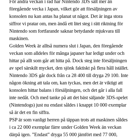
För andra veckan i rad har Nintendo 3DS sålt mer än
föregående vecka i Japan, vilket gör att försäljningen av
konsolen nu kan antas ha planat ut något. Det är inga stora
siffror vi pratar om, men ändå ett litet steg i rätt riktning för
Nintendo som fortfarande saknar betydande mjukvara till
maskinen.
Golden Week är alltså numera slut i Japan, den föregående
veckan som alldeles för många japaner har ledigt under och
hittar på allt som går att hitta på. Dock steg inte försäljningen
av spel särskilt mycket, den sjönk faktiskt på flera håll istället.
Nintendo 3DS går dock från ca 28 400 till dryga 29 100. Inte
någon ökning att tala om, kan tyckas, men det är viktigt att
konsolen hittar balans i försäljningen, och det går i alla fall
inte nedåt. Och med tanke på att det bäst säljande 3DS-spelet
(Nintendogs) just nu endast såldes i knappt 10 000 exemplar
så är det en fin siffra.
PSP är som vanligt herren på täppan trots att maskinen såldes
i ca 22 000 exemplar färre under Golden Week än veckan
därpå igen. ”Endast” dryga 55 000 jämfört med 77 000,