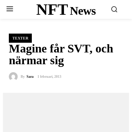
NFT
News
TEXTER
Magine får SVT, och
närmar sig
By
Sara
1 februari, 2013