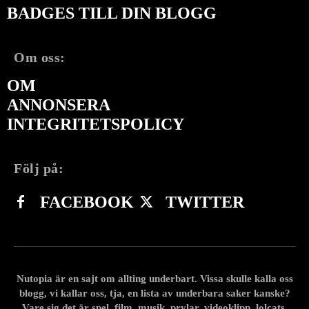
BADGES TILL DIN BLOGG
Om oss:
OM
ANNONSERA
INTEGRITETSPOLICY
Följ på:
FACEBOOK
TWITTER
Nutopia är en sajt om allting underbart. Vissa skulle kalla oss
blogg, vi kallar oss, tja, en lista av underbara saker kanske?
Vare sig det är spel, film, musik, prylar, videoklipp, lolcats,