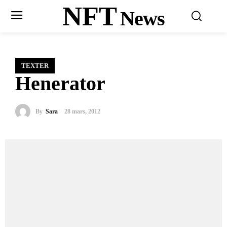
NFT
News
TEXTER
Henerator
By
Sara
28 mars, 2012