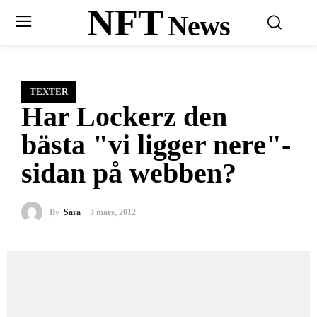
NFT
News
TEXTER
Har Lockerz den
bästa "vi ligger nere"-
sidan på webben?
By
Sara
3 mars, 2012