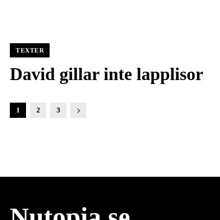
TEXTER
David gillar inte lapplisor
1
2
3
Nutopia.se