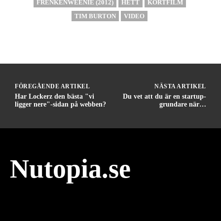
FRENKENWEENIE (2012)
HETT
KORTFILM
TIM BURTON
VIDEO
FÖREGÅENDE ARTIKEL
NÄSTA ARTIKEL
Har Lockerz den bästa "vi
Du vet att du är en startup-
ligger nere"-sidan på webben?
grundare när…
Nutopia.se