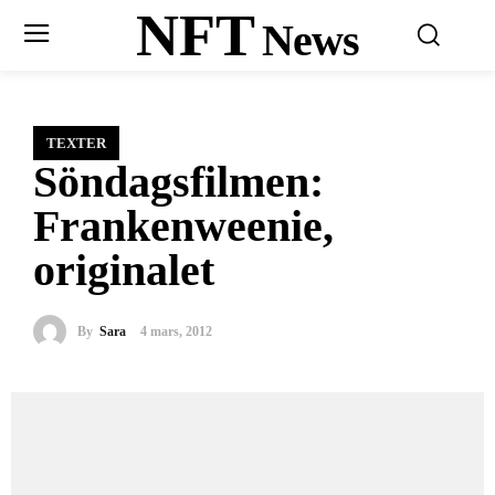
NFT
News
TEXTER
Söndagsfilmen:
Frankenweenie,
originalet
By
Sara
4 mars, 2012