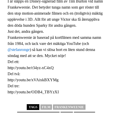
I år släpps en Disney-signerad film av Tim Burton vid namn
Frankeweenie. Det betyder tunga namn som ger röster till
den stop motion-animerade filmen och en (troligtvis) mäktig
upplevelse i 3D. Allt för att unge Victor ska få återuppliva
den döda hunden Sparky för andra gången.
Just det, andra gången.
Frankenweenie är baserad på kortfilmen med samma namn
från 1984, och tack vare det mäktiga YouTube (och
@stefanronge
) så kan vi slösa bort en liten stund denna
söndag med att se den. Mycket nöje!
Del ett:
http://youtu.be/r34yz-xC4xQ
Del två:
http://youtu.be/xVAixkBXYMg
Del tre:
http://youtu.be/ODB4_TBYzXI
TAGS
FILM
FRANKENWEENIE