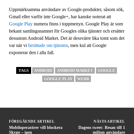
Uppmärksamma användare av Google-produkter, såsom sök,
Gmail eller varför inte Google+, har kanske noterat att
Google Play
numera finns i toppmenyn. Google Play är som
bekant samlingsnamnet för Googles olika tjänster och ersätter
dessutom Android Market. Det är dessvärre lika tomt som det
var när vi
berättade om tjänsten
, men kul att Google
exponerar den i alla fall.
TAGS
ANDROID
ANDROID MARKET
GOOGLE
GOOGLE PLAY
WEBB
FÖREGÅENDE ARTIKEL
NÄSTA ARTIKEL
Mobiloperatörer vill blockera
Dagens tweet: Resan till 1
Skype – igen
miljon användare