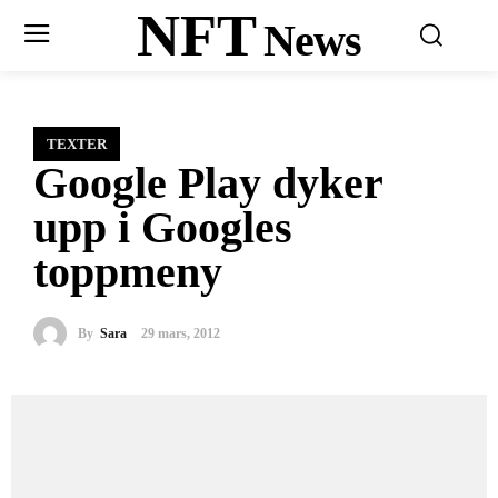
NFT
News
TEXTER
Google Play dyker
upp i Googles
toppmeny
By
Sara
29 mars, 2012