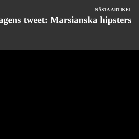
NÄSTA ARTIKEL
agens tweet: Marsianska hipsters