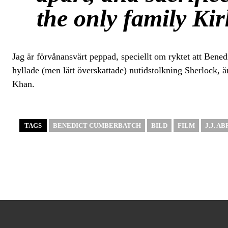
the only family Kirk
Jag är förvånansvärt peppad, speciellt om ryktet att Be
hyllade (men lätt överskattade) nutidstolkning Sherlock, 
Khan.
TAGS
BENEDICT CUMBERBATCH
BILD
FILM
J.J. A