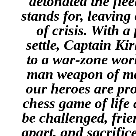
detonated the flee
stands for, leaving 
of crisis. With a
settle, Captain Ki
to a war-zone worl
man weapon of mas
our heroes are pro
chess game of life 
be challenged, frie
apart, and sacrific