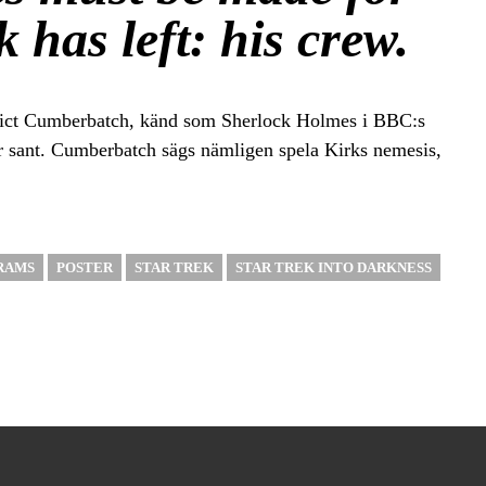
 has left: his crew.
nedict Cumberbatch, känd som Sherlock Holmes i BBC:s
är sant. Cumberbatch sägs nämligen spela Kirks nemesis,
BRAMS
POSTER
STAR TREK
STAR TREK INTO DARKNESS