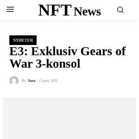
NFT
News
NYHETER
E3: Exklusiv Gears of
War 3-konsol
By
Sara
7 juni, 2011