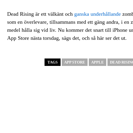
Dead Rising är ett välkänt och
ganska underhållande
zombi
som en överlevare, tillsammans med ett gäng andra, i en z
medel hålla sig vid liv. Nu kommer det snart till iPhone
App Store nästa torsdag, sägs det, och så här ser det ut.
TAGS
APP STORE
APPLE
DEAD RISI