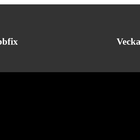
bbfix
Vecka