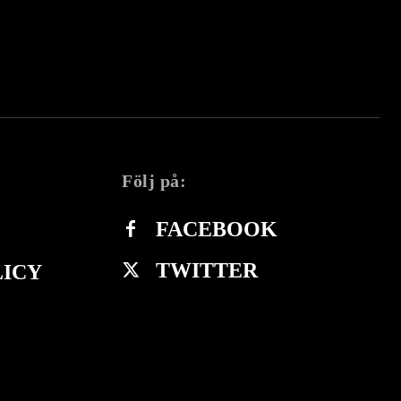
Följ på:
FACEBOOK
TWITTER
LICY