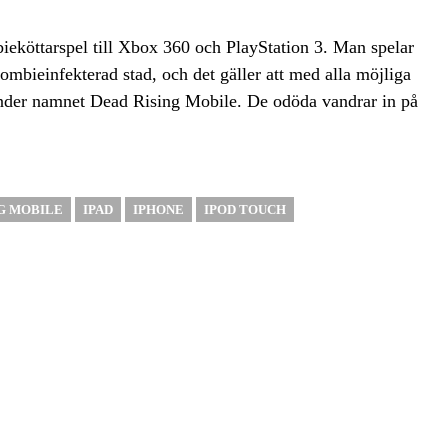
eköttarspel till Xbox 360 och PlayStation 3. Man spelar
ombieinfekterad stad, och det gäller att med alla möjliga
 under namnet Dead Rising Mobile. De odöda vandrar in på
NG MOBILE
IPAD
IPHONE
IPOD TOUCH