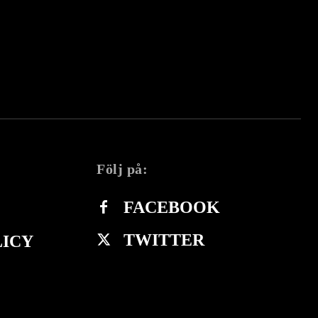
Följ på:
FACEBOOK
TWITTER
LICY