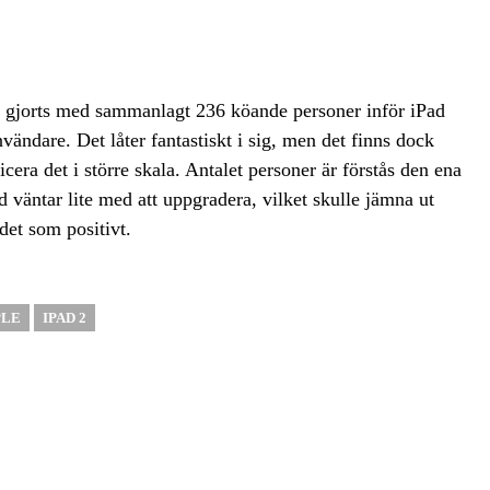
 gjorts med sammanlagt 236 köande personer inför iPad
vändare. Det låter fantastiskt i sig, men det finns dock
licera det i större skala. Antalet personer är förstås den ena
 väntar lite med att uppgradera, vilket skulle jämna ut
 det som positivt.
PLE
IPAD 2