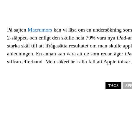
På sajten
Macrumors
kan vi läsa om en undersökning som
2-släppet, och enligt den skulle hela 70% vara nya iPad-an
starka skäl till att ifrågasätta resultatet om man skulle app
anledningen. En annan kan vara att de som redan äger iPad
siffran efterhand. Men säkert är i alla fall att Apple tolkar
TAGS
AP