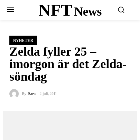
NFT
News
NYHETER
Zelda fyller 25 –
imorgon är det Zelda-
söndag
By
Sara
2 juli, 2011