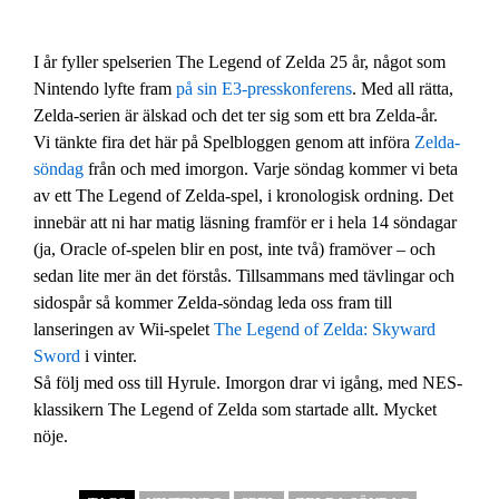
I år fyller spelserien The Legend of Zelda 25 år, något som
Nintendo lyfte fram
på sin E3-presskonferens
. Med all rätta,
Zelda-serien är älskad och det ter sig som ett bra Zelda-år.
Vi tänkte fira det här på Spelbloggen genom att införa
Zelda-
söndag
från och med imorgon. Varje söndag kommer vi beta
av ett The Legend of Zelda-spel, i kronologisk ordning. Det
innebär att ni har matig läsning framför er i hela 14 söndagar
(ja, Oracle of-spelen blir en post, inte två) framöver – och
sedan lite mer än det förstås. Tillsammans med tävlingar och
sidospår så kommer Zelda-söndag leda oss fram till
lanseringen av Wii-spelet
The Legend of Zelda: Skyward
Sword
i vinter.
Så följ med oss till Hyrule. Imorgon drar vi igång, med NES-
klassikern The Legend of Zelda som startade allt. Mycket
nöje.