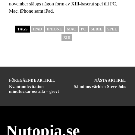
november släpps någon form av XIII-baserat spel till PC,
Mac, iPhone samt iPad.
TAGS
IPAD
IPHONE
MAC
PC
SERIE
SPEL
XIII
FÖREGÅENDE ARTIKEL
NÄSTA ARTIKEL
Kvantumlevitation
Så minns världen Steve Jobs
mindfuckar oss alla – grovt
Nutopia.se