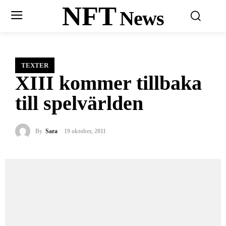
NFT
News
TEXTER
XIII kommer tillbaka
till spelvärlden
By
Sara
19 oktober, 2011