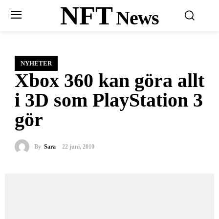
NFT
News
NYHETER
Xbox 360 kan göra allt
i 3D som PlayStation 3
gör
By
Sara
22 juni, 2010