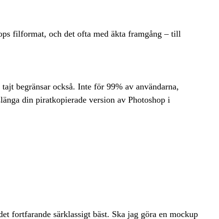
s filformat, och det ofta med äkta framgång – till
ch tajt begränsar också. Inte för 99% av användarna,
slänga din piratkopierade version av Photoshop i
et fortfarande särklassigt bäst. Ska jag göra en mockup