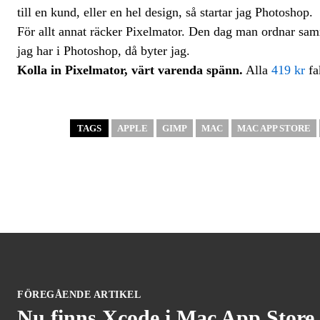
till en kund, eller en hel design, så startar jag Photoshop.
För allt annat räcker Pixelmator. Den dag man ordnar samm
jag har i Photoshop, då byter jag.
Kolla in Pixelmator, värt varenda spänn.
Alla
419 kr
fa
TAGS
APPLE
GIMP
MAC
MAC APP STORE
FÖREGÅENDE ARTIKEL
Nu finns Xcode i Mac App Store