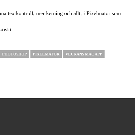
a textkontroll, mer kerning och allt, i Pixelmator som
ktiskt.
PHOTOSHOP
PIXELMATOR
VECKANS MAC APP